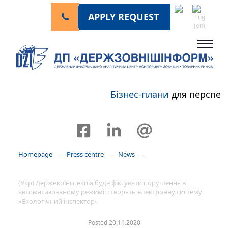
APPLY REQUEST
Бізнес-плани
для перспек
Homepage
-
Press centre
-
News
-
(Укр) Держекоінспекція буде фіксувати порушення в
автоматизованому режимі: створять електронну систему
«Екологічний інспектор»
Posted 20.11.2020