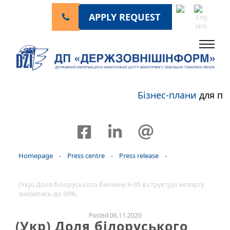
APPLY REQUEST
Бізнес-плани
для пе
Homepage
-
Press centre
-
Press release
-
(Укр) Доля білоруського бензину А-95 в структурі імпорту
знизилась до 60%.
Posted 06.11.2020
(Укр) Доля білоруського