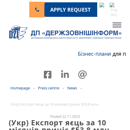
APPLY REQUEST
Бізнес-плани
для пе
Homepage
-
Press centre
-
News
-
(Укр) Експорт яєць за 10 місяців приніс $53,8 млн
Posted 22.11.2023
(Укр) Експорт яєць за 10
місяців приніс $53,8 млн