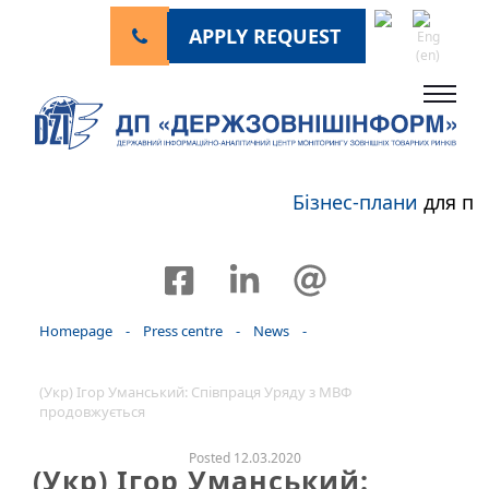
APPLY REQUEST
Бізнес-плани
для пе
Homepage
-
Press centre
-
News
-
(Укр) Ігор Уманський: Співпраця Уряду з МВФ
продовжується
Posted 12.03.2020
(Укр) Ігор Уманський: