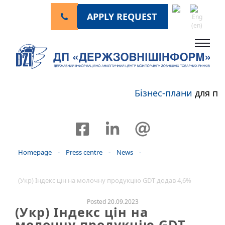
APPLY REQUEST
Бізнес-плани
для пе
Homepage
-
Press centre
-
News
-
(Укр) Індекс цін на молочну продукцію GDT додав 4,6%
Posted 20.09.2023
(Укр) Індекс цін на
молочну продукцію GDT