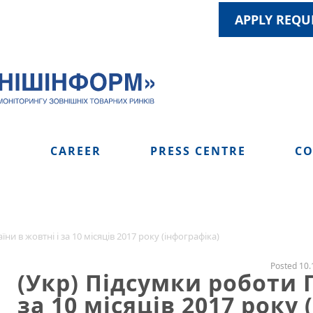
APPLY REQU
S
CAREER
PRESS CENTRE
CO
и в жовтні і за 10 місяців 2017 року (інфографіка)
Posted 10.
(Укр) Підсумки роботи 
за 10 місяців 2017 року 