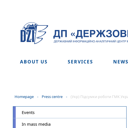
ABOUT US
SERVICES
NEW
Homepage
-
Press centre
-
(Укр) Підсумки роботи ГМК Україн
Events
In mass media