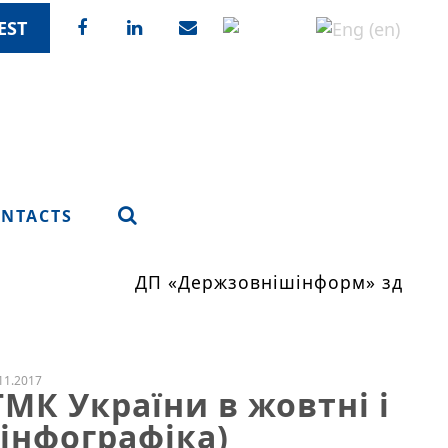
EST
NTACTS
ДП «Держзовнішінформ» здійсню
11.2017
ГМК України в жовтні і
(інфографіка)