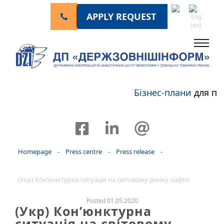
APPLY REQUEST
Бізнес-плани
для пе
Homepage
-
Press centre
-
Press release
-
(Укр) Кон’юнктурна ситуація на світовому ринку нафти
Posted 01.05.2020
(Укр) Кон’юнктурна
ситуація на світовому