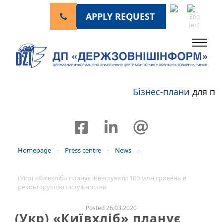
APPLY REQUEST
Бізнес-плани
для пе
Homepage
-
Press centre
-
News
-
(Укр) «Київхліб» планує інвестувати 100 млн гривень в
реконструкцію потужностей
Posted 26.03.2020
(Укр) «Київхліб» планує