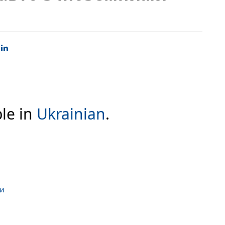
ble in
Ukrainian
.
ни