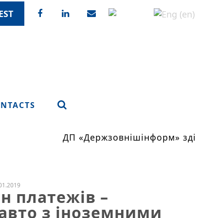
EST
NTACTS
ДП «Держзовнішінформ» здійснює
01.2019
рн платежів –
авто з іноземними