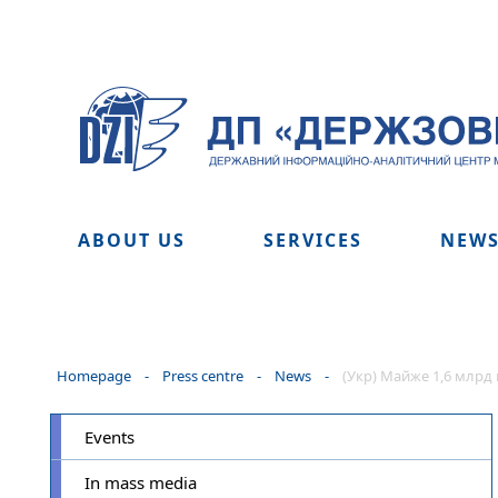
ABOUT US
SERVICES
NEW
Homepage
-
Press centre
-
News
-
(Укр) Майже 1,6 млрд
Events
In mass media