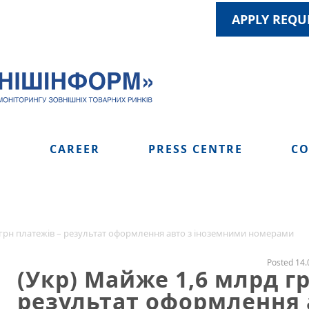
APPLY REQU
S
CAREER
PRESS CENTRE
CO
 грн платежів – результат оформлення авто з іноземними номерами
Posted 14.
(Укр) Майже 1,6 млрд г
результат оформлення 