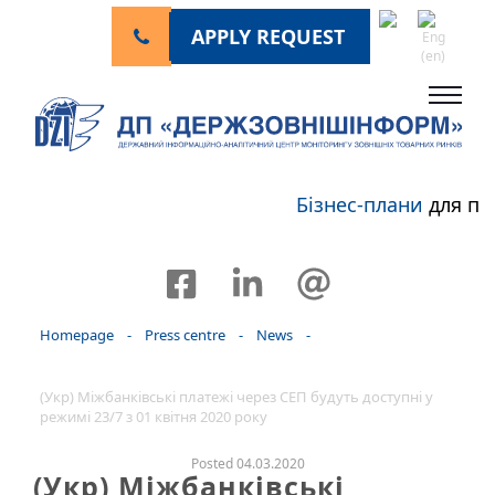
APPLY REQUEST
Бізнес-плани
для пе
Homepage
-
Press centre
-
News
-
(Укр) Міжбанківські платежі через СЕП будуть доступні у
режимі 23/7 з 01 квітня 2020 року
Posted 04.03.2020
(Укр) Міжбанківські