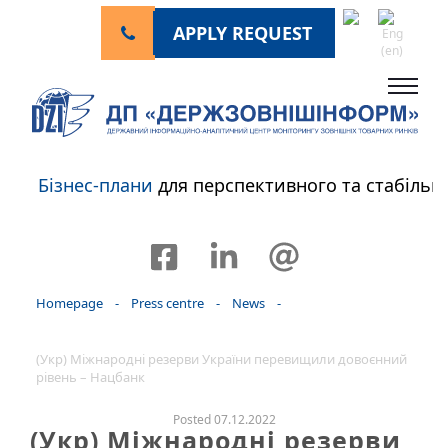
APPLY REQUEST
Бізнес-плани
для перспективного та стабіл
Homepage
-
Press centre
-
News
-
(Укр) Міжнародні резерви України перевищили довоєнний
рівень – Нацбанк
Posted 07.12.2022
(Укр) Міжнародні резерви