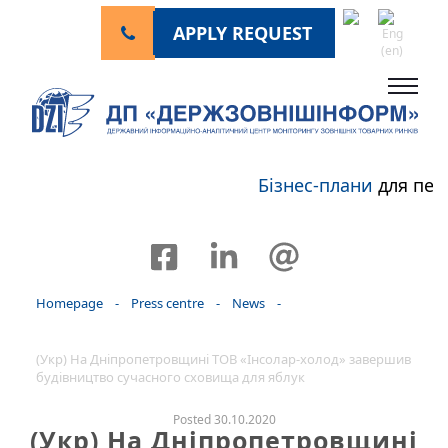
APPLY REQUEST
Бізнес-плани
для пер
Homepage
-
Press centre
-
News
-
(Укр) На Дніпропетровщині ТОВ «Інсолар-холод» завершив
будівництво сучасного сховища для яблук
Posted 30.10.2020
(Укр) На Дніпропетровщині