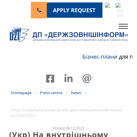
APPLY REQUEST
Бізнес-плани
для пе
Homepage
-
Press centre
-
News
-
(Укр) На внутрішньому ринку ціна соняшника опустилась
до $310-335/т
Posted 08.12.2023
(Укр) На внутрішньому