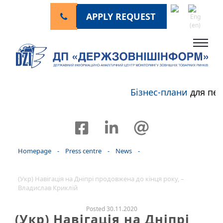
APPLY REQUEST
Бізнес-плани
для пер
Homepage
-
Press centre
-
News
-
(Укр) Навігація на Дніпрі продовжена до кінця року, –
Владислав Криклій
Posted 30.11.2020
(Укр) Навігація на Дніпрі