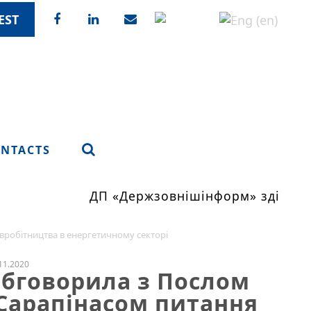
EST
NTACTS
ДП «Держзовнішінформ» здійснює
вробітництва в енергетичному секторі
11.2020
обговорила з Послом
Сарапінасом питання