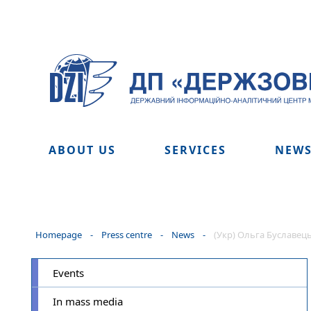
ABOUT US
SERVICES
NEW
Homepage
-
Press centre
-
News
-
(Укр) Ольга Буславец
Events
In mass media