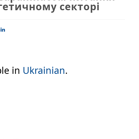
гетичному секторі
ble in
Ukrainian
.