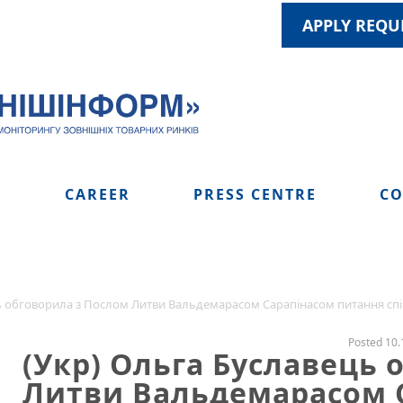
APPLY REQU
S
CAREER
PRESS CENTRE
CO
ь обговорила з Послом Литви Вальдемарасом Сарапінасом питання спі
Posted 10.
(Укр) Ольга Буславець 
Литви Вальдемарасом 