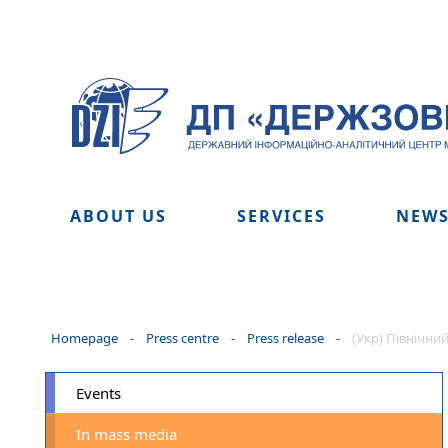
ABOUT US
SERVICES
NEW
Homepage
-
Press centre
-
Press release
-
(Укр) Північний
Events
In mass media