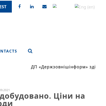
EST
NTACTS
ДП «Держзовнішінформ» здійснює
09.2021
 добудовано. Ціни на
рди