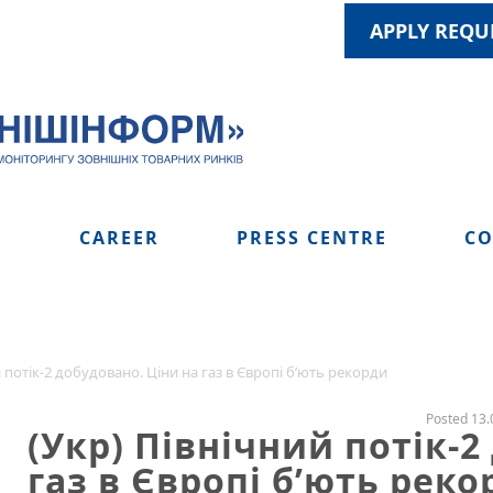
APPLY REQU
S
CAREER
PRESS CENTRE
CO
 потік-2 добудовано. Ціни на газ в Європі б’ють рекорди
Posted 13.
(Укр) Північний потік-2
газ в Європі б’ють реко