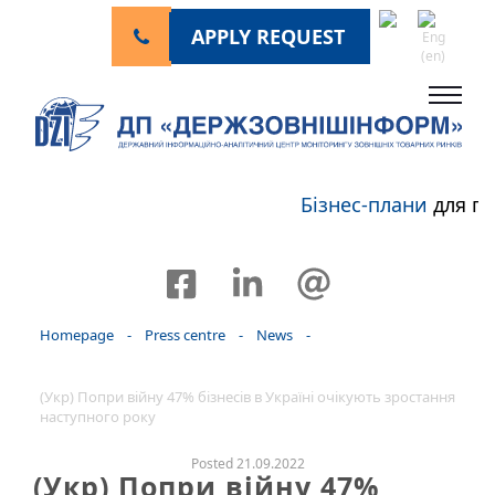
APPLY REQUEST
Бізнес-плани
для пе
Homepage
-
Press centre
-
News
-
(Укр) Попри війну 47% бізнесів в Україні очікують зростання
наступного року
Posted 21.09.2022
(Укр) Попри війну 47%