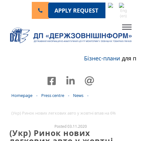
APPLY REQUEST
Бізнес-плани
для пе
Homepage
-
Press centre
-
News
-
(Укр) Ринок нових легкових авто у жовтні впав на 6%
Posted 03.11.2020
(Укр) Ринок нових
легкових авто у жовтні