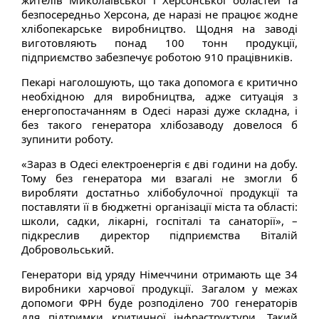
безпосередньо Херсона, де наразі не працює жодне
хлібопекарське виробництво. Щодня на заводі
виготовляють понад 100 тонн продукції,
підприємство забезпечує роботою 910 працівників.
Пекарі наголошують, що така допомога є критично
необхідною для виробництва, адже ситуація з
енергопостачанням в Одесі наразі дуже складна, і
без такого генератора хлібозаводу довелося б
зупинити роботу.
«Зараз в Одесі електроенергія є дві години на добу.
Тому без генератора ми взагалі не змогли б
виробляти достатньо хлібобулочної продукції та
поставляти її в бюджетні організації міста та області:
школи, садки, лікарні, госпіталі та санаторії», –
підкреслив директор підприємства Віталій
Добровольський.
Генератори від уряду Німеччини отримають ще 34
виробники харчової продукції. Загалом у межах
допомоги ФРН буде розподілено 700 генераторів
для підтримки критичної інфраструктури. Такий