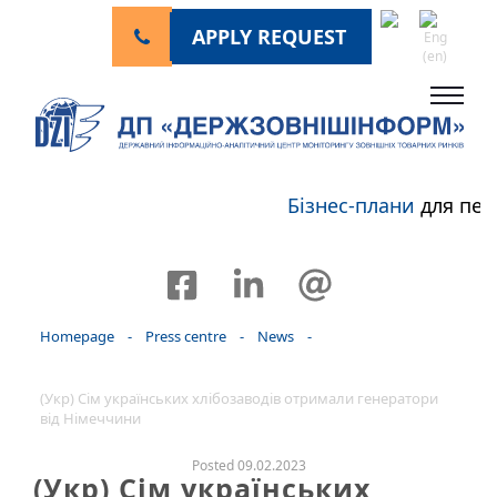
APPLY REQUEST
Бізнес-плани
для пер
Homepage
-
Press centre
-
News
-
(Укр) Сім українських хлібозаводів отримали генератори
від Німеччини
Posted 09.02.2023
(Укр) Сім українських