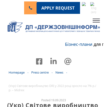
APPLY REQUEST
Бізнес-плани
для пе
Homepage
-
Press centre
-
News
-
(Укр) Світове виробництво DRI у 2022 році зросло на 7% р./
р. – Midrex
Posted 19.09.2023
(Укр) Світове виробництво