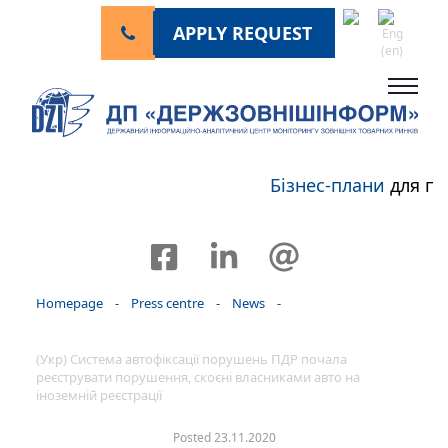
APPLY REQUEST
Бізнес-плани
для пе
Homepage
-
Press centre
-
News
-
(Укр) Система автофіксації порушень ПДР почала
реєструвати порушення, скоєні власниками авто на
іноземній реєстрації
Posted 23.11.2020