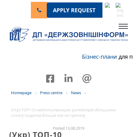
APPLY REQUEST
Бізнес-плани
для пе
Homepage
-
Press centre
-
News
-
(Укр) ТОП-10 найпопулярніших ритейлерів збільшили
сплату податків більше ніж на третину
Posted 13.08.2019
(Укр) ТОП-10