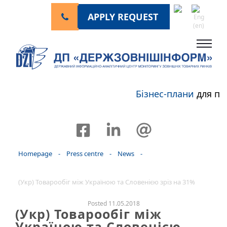
APPLY REQUEST
Бізнес-плани
для пе
Homepage
-
Press centre
-
News
-
(Укр) Товарообіг між Україною та Словенією зріз на 31%
Posted 11.05.2018
(Укр) Товарообіг між
Україною та Словенією