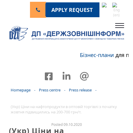
APPLY REQUEST
Бізнес-плани
для пе
Homepage
-
Press centre
-
Press release
-
(Укр) Ціни на нафтопродукти в оптовій торгівлі з початку
жовтня підвищились на 200-700 грн/т.
Posted 09.10.2020
(Укр) Ціни на