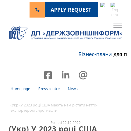
APPLY REQUEST
Бізнес-плани
для пе
Homepage
-
Press centre
-
News
-
(Укр) У 2023 році США мають намір стати нетто-
експортером сирої нафти
Posted 22.12.2022
(Укр) У 2023 році США