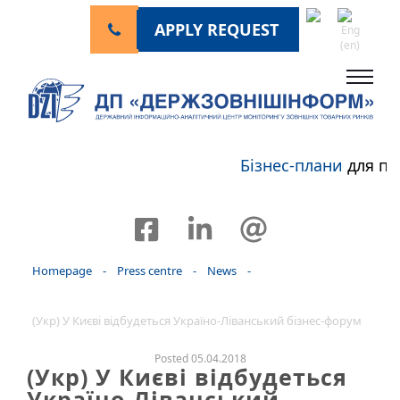
APPLY REQUEST
Бізнес-плани
для пе
Homepage
-
Press centre
-
News
-
(Укр) У Києві відбудеться Україно-Ліванський бізнес-форум
Posted 05.04.2018
(Укр) У Києві відбудеться
Україно-Ліванський