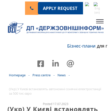
APPLY REQUEST
Бізнес-плани
для пе
Homepage
-
Press centre
-
News
-
(Укр) У Києві встановлять автономні сонячні електростанції
за 500 тис євро
Posted 17.07.2023
(Укр) У Києві встановлять