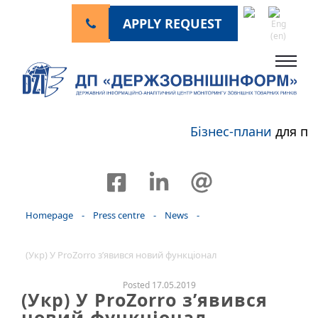
APPLY REQUEST
Бізнес-плани
для пе
Homepage
-
Press centre
-
News
-
(Укр) У ProZorro з’явився новий функціонал
Posted 17.05.2019
(Укр) У ProZorro з’явився
новий функціонал