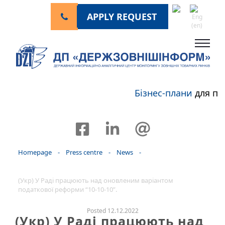
APPLY REQUEST
Бізнес-плани
для пе
Homepage
-
Press centre
-
News
-
(Укр) У Раді працюють над оновленим варіантом
податкової реформи “10-10-10”.
Posted 12.12.2022
(Укр) У Раді працюють над