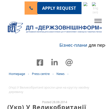
APPLY REQUEST
Бізнес-плани
для перс
Homepage
-
Press centre
-
News
-
(Укр) У Великобританії зросли ціни на круглу хвойну
деревину
Posted 28.08.2014
(Укр) У Великобританії