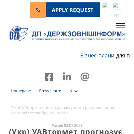
APPLY REQUEST
Бізнес-плани
для пе
Homepage
-
Press centre
-
News
-
(Укр) УАВтормет прогнозує наступного року зростання
заготівлі металобрухту на 20%
Posted 03.07.2023
(Укр) УАВтормет прогнозує