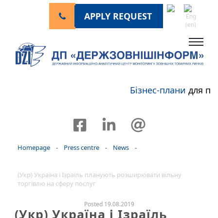
APPLY REQUEST
Бізнес-плани
для пе
Homepage
-
Press centre
-
News
-
(Укр) Україна і Ізраїль планують розширювати вільну
торгівлю на сферу послуг
Posted 19.08.2019
(Укр) Україна і Ізраїль