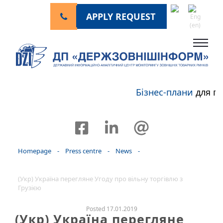
APPLY REQUEST
Бізнес-плани
для пе
Homepage
-
Press centre
-
News
-
(Укр) Україна перегляне Угоду про вільну торгівлю з
Грузією
Posted 17.01.2019
(Укр) Україна перегляне