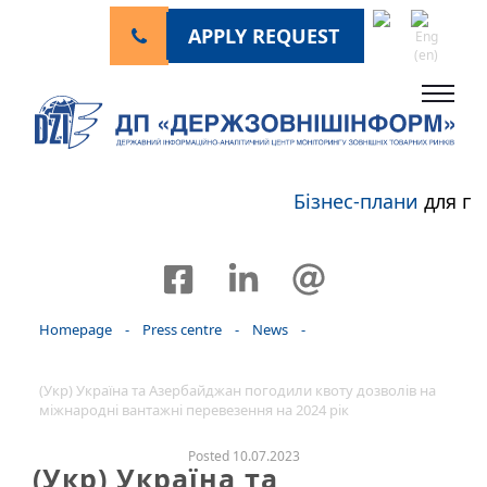
APPLY REQUEST
Бізнес-плани
для пе
Homepage
-
Press centre
-
News
-
(Укр) Україна та Азербайджан погодили квоту дозволів на
міжнародні вантажні перевезення на 2024 рік
Posted 10.07.2023
(Укр) Україна та