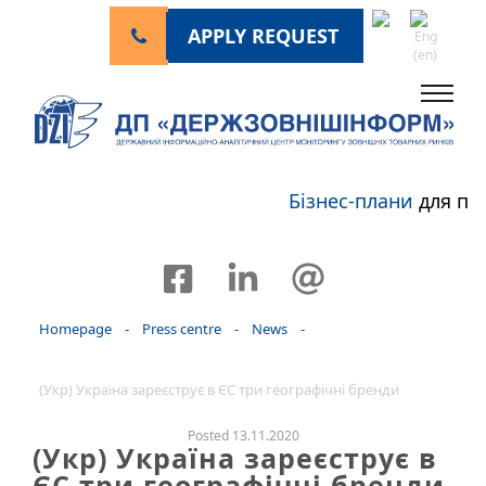
APPLY REQUEST
Бізнес-плани
для пе
Homepage
-
Press centre
-
News
-
(Укр) Україна зареєструє в ЄС три географічні бренди
Posted 13.11.2020
(Укр) Україна зареєструє в
ЄС три географічні бренди