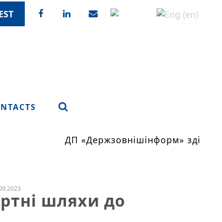
EST
NTACTS
ДП «Держзовнішінформ» здійснює
09.2023
ортні шляхи до