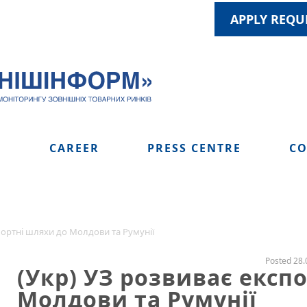
APPLY REQU
S
CAREER
PRESS CENTRE
CO
портні шляхи до Молдови та Румунії
Posted 28.
(Укр) УЗ розвиває експ
Молдови та Румунії