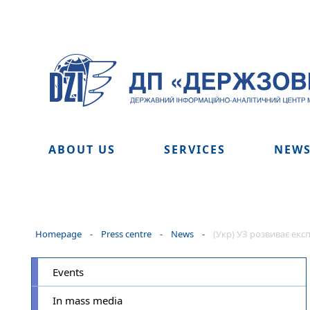
ABOUT US
SERVICES
NEW
Homepage
-
Press centre
-
News
-
(Укр) УЗ розвиває екс
Events
In mass media