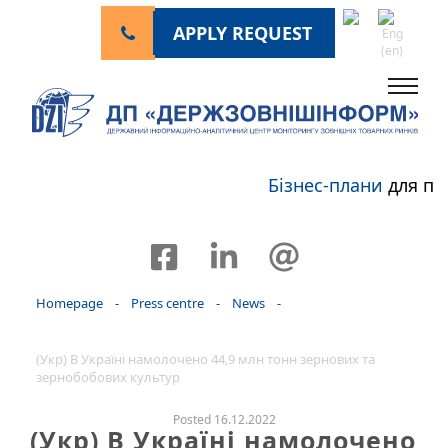
APPLY REQUEST
Бізнес-плани
для пе
Homepage
-
Press centre
-
News
-
(Укр) В Україні намолочено 44,9 млн тонн зернових та
зернобобових культур
Posted 16.12.2022
(Укр) В Україні намолочено