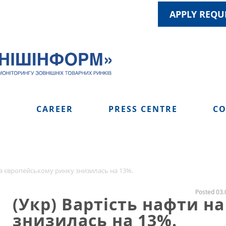
APPLY REQU
S
CAREER
PRESS CENTRE
CO
на європейському ринку знизилась на 13%.
Posted 03.
(Укр) Вартість нафти н
знизилась на 13%.