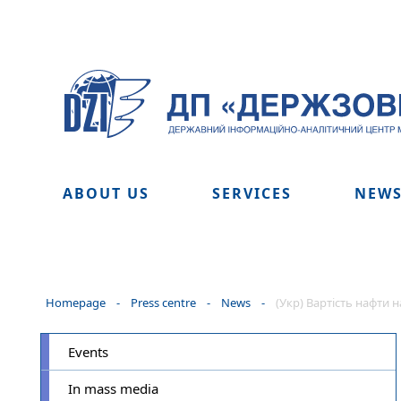
ABOUT US
SERVICES
NEW
Homepage
-
Press centre
-
News
-
(Укр) Вартість нафти 
Events
In mass media