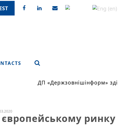
EST
NTACTS
ДП «Держзовнішінформ» здійснює
03.2020
а європейському ринку