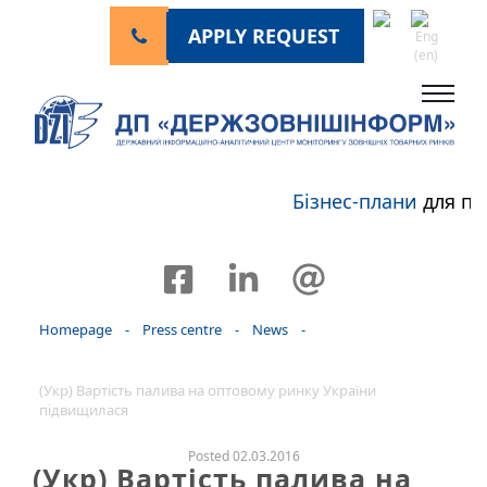
APPLY REQUEST
Бізнес-плани
для пе
Homepage
-
Press centre
-
News
-
(Укр) Вартість палива на оптовому ринку України
підвищилася
Posted 02.03.2016
(Укр) Вартість палива на