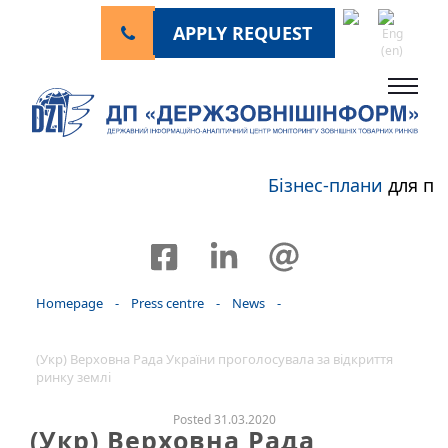
APPLY REQUEST
Бізнес-плани
для пе
Homepage
-
Press centre
-
News
-
(Укр) Верховна Рада України проголосувала за відкриття
ринку землі
Posted 31.03.2020
(Укр) Верховна Рада