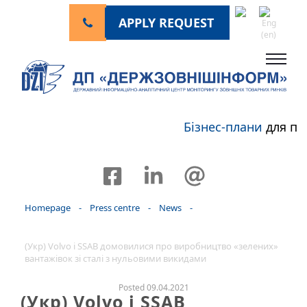
APPLY REQUEST
Бізнес-плани
для пе
Homepage
-
Press centre
-
News
-
(Укр) Volvo і SSAB домовилися про виробництво «зелених»
вантажівок зі сталі з нульовими викидами
Posted 09.04.2021
(Укр) Volvo і SSAB