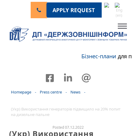
APPLY REQUEST
Бізнес-плани
для пе
Homepage
-
Press centre
-
News
-
(Укр) Використання генераторів підвищило на 20% попит
на дизельне пальне
Posted 07.12.2022
(Укр) Використання