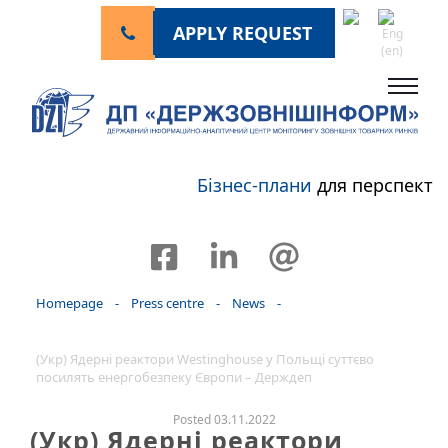
APPLY REQUEST
Бізнес-плани
для перспекти
Homepage
-
Press centre
-
News
-
(Укр) Ядерні реактори Westinghouse у Польщі суттєво
посилять енергобезпеку Європи – Держдеп
Posted 03.11.2022
(Укр) Ядерні реактори