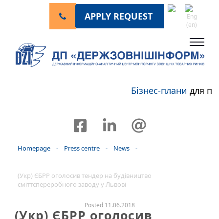
APPLY REQUEST
Бізнес-плани
для пе
Homepage
-
Press centre
-
News
-
(Укр) ЄБРР оголосив тендер на будівництво
сміттєпереробного заводу у Львові
Posted 11.06.2018
(Укр) ЄБРР оголосив