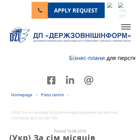
APPLY REQUEST
Бізнес-плани
для перспе
Homepage
-
Press centre
-
(Укр) За сім місяців бюджетні надходження від митних
платежів зросли на 15%
Posted 16.08.2018
(Укр) За сім місяців