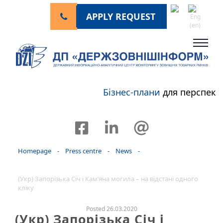
APPLY REQUEST
Бізнес-плани
для перспект
Homepage
-
Press centre
-
News
-
(Укр) Запорізька Січ і Кам’яна могила – на відстані одного
кліку
Posted 26.03.2020
(Укр) Запорізька Січ і