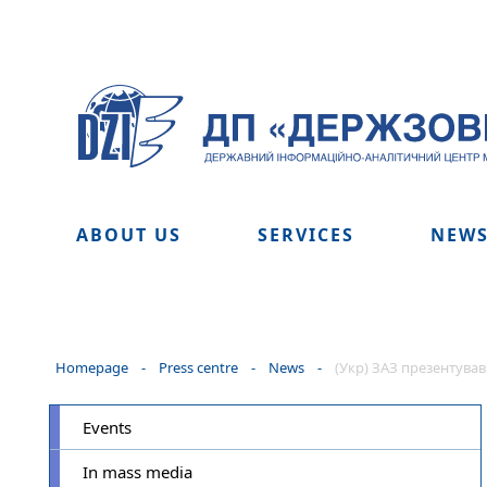
ABOUT US
SERVICES
NEW
Homepage
-
Press centre
-
News
-
(Укр) ЗАЗ презентував
Events
In mass media