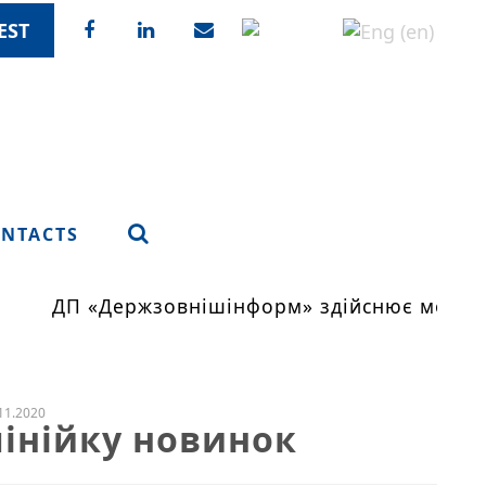
EST
NTACTS
ДП «Держзовнішінформ» здійснює моніто
11.2020
лінійку новинок