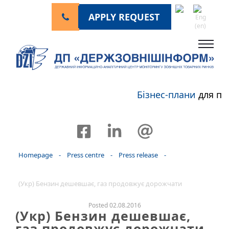
APPLY REQUEST
Бізнес-плани
для пе
Homepage
-
Press centre
-
Press release
-
(Укр) Бензин дешевшає, газ продовжує дорожчати
Posted 02.08.2016
(Укр) Бензин дешевшає,
газ продовжує дорожчати