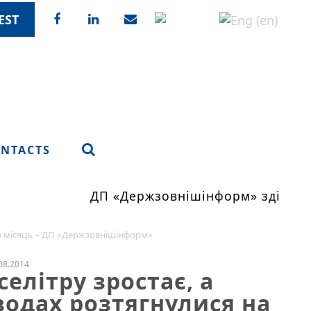
EST
NTACTS
ДП «Держзовнішінформ» здійснює
 на місяць – ДП «Держзовнішінформ»
08.2014
селітру зростає, а
водах розтягнулися на