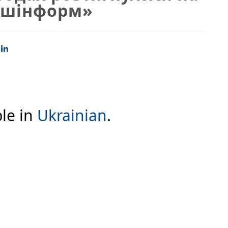
нішінформ»
ble in
Ukrainian
.