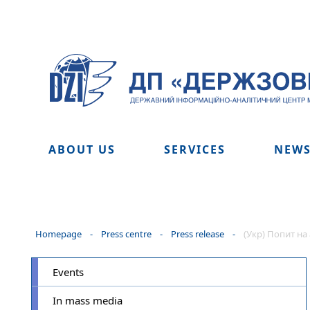
ABOUT US
SERVICES
NEW
Homepage
-
Press centre
-
Press release
-
(Укр) Попит на
Events
In mass media