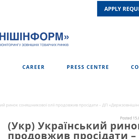
APPLY REQU
S
CAREER
PRESS CENTRE
CO
ький ринок соняшникової олії продовжив просідати – ДП «Держзовніші
Posted 15.
(Укр) Український рино
продовжив просідати –