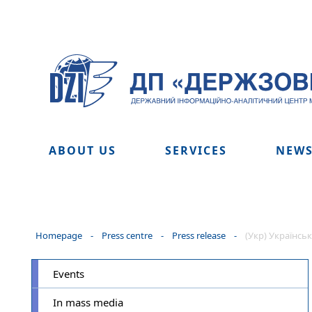
ABOUT US
SERVICES
NEW
Homepage
-
Press centre
-
Press release
-
(Укр) Українс
Events
In mass media