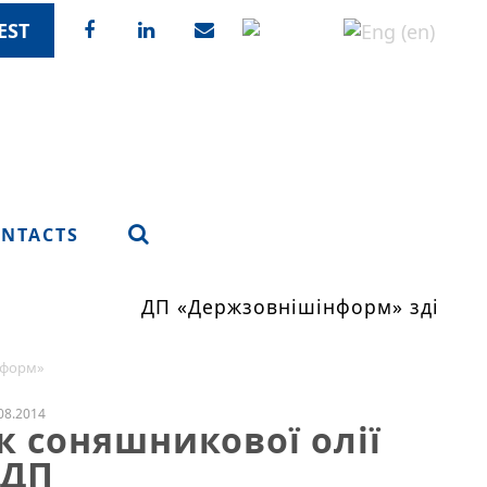
EST
NTACTS
ДП «Держзовнішінформ» здійснює
нформ»
08.2014
к соняшникової олії
 ДП